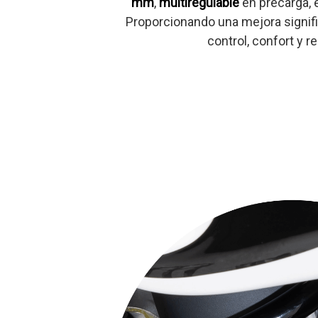
mm
,
multiregulable
en precarga, 
Proporcionando una mejora signific
control, confort y r